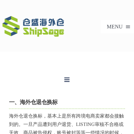
跳
过
内
MENU
容
首页
美国海外仓
Toggle
Navigation
海外仓服务
仓储配送
一、海外仓退仓换标
技术支持
海外仓退仓换标，基本上是所有跨境电商卖家都会接触
一件代发
到的。一旦产品遭到用户退货、LISTING审核不合格或
合作案例
无效、商品被告侵权，账号被封等等一些情况的时候，