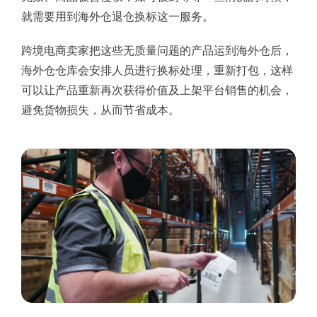
FBA中转
就需要用到海外仓退仓换标这一服务。
新闻动态
跨境电商卖家把这些无质量问题的产品运到海外仓后，
退仓换标
海外仓仓库会安排人员进行换标处理，重新打包，这样
关于我们
可以让产品重新再次获得价值及上架平台销售的机会，
避免货物损失，从而节省成本。
系统登录