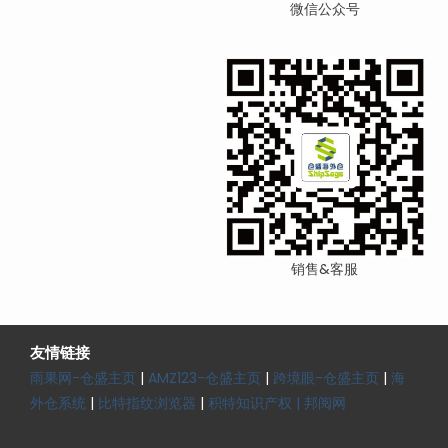
微信公众号
销售&客服
友情链接
雨果网-仓盛主页
|
AMZ123-仓盛主页
|
跨境眼-仓盛主页
|
海
外仓系统
|
比特指纹浏览器
|
积特知识产权 |
邦阅网