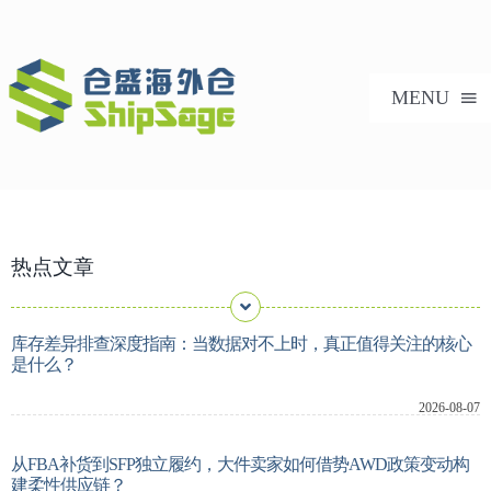
跳
过
内
MENU
容
首页
热点文章
美国海外仓
海外仓服务
库存差异排查深度指南：当数据对不上时，真正值得关注的核心
是什么？
技术支持
2026-08-07
从FBA补货到SFP独立履约，大件卖家如何借势AWD政策变动构
合作案例
建柔性供应链？