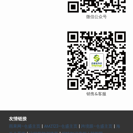
微信公众号
销售&客服
友情链接
雨果网-仓盛主页
|
AMZ123-仓盛主页
|
跨境眼-仓盛主页
|
海