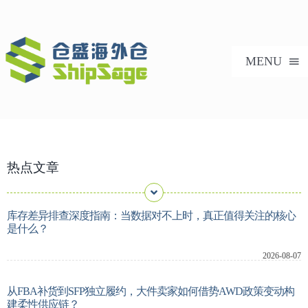
跳
过
内
MENU
容
首页
热点文章
美国海外仓
海外仓服务
库存差异排查深度指南：当数据对不上时，真正值得关注的核心
是什么？
技术支持
2026-08-07
从FBA补货到SFP独立履约，大件卖家如何借势AWD政策变动构
合作案例
建柔性供应链？