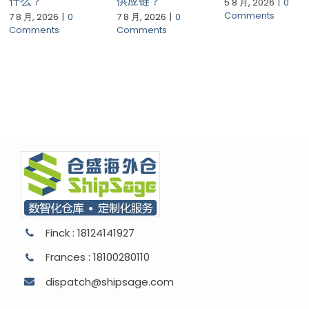
什么？
供应链？
5 8 月, 2026
|
0
Comments
7 8 月, 2026
|
0
7 8 月, 2026
|
0
Comments
Comments
Finck : 18124141927
Frances : 18100280110
dispatch@shipsage.com