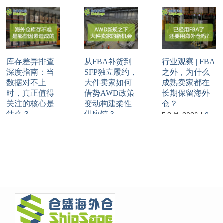
库存差异排查
从FBA补货到
行业观察 | FBA
深度指南：当
SFP独立履约，
之外，为什么
数据对不上
大件卖家如何
成熟卖家都在
时，真正值得
借势AWD政策
长期保留海外
关注的核心是
变动构建柔性
仓？
什么？
供应链？
5 8 月, 2026
|
0
Comments
7 8 月, 2026
|
0
7 8 月, 2026
|
0
Comments
Comments