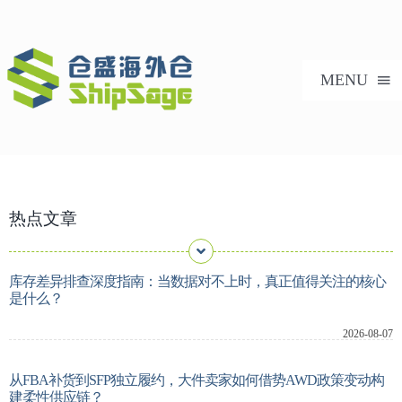
跳
过
内
MENU
容
首页
热点文章
美国海外仓
海外仓服务
库存差异排查深度指南：当数据对不上时，真正值得关注的核心
是什么？
技术支持
2026-08-07
从FBA补货到SFP独立履约，大件卖家如何借势AWD政策变动构
合作案例
建柔性供应链？