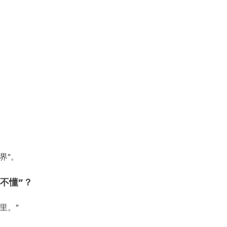
；
？
界”。
不懂”？
里。”