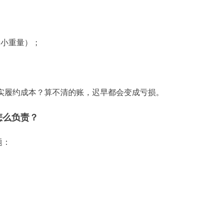
最小重量）；
实履约成本？算不清的账，迟早都会变成亏损。
怎么负责？
题：