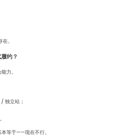
存在。
式履约？
合能力。
ok / 独立站；
。
基本等于——现在不行。