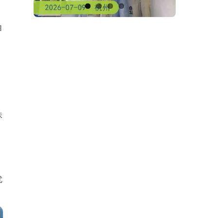
自
味
优