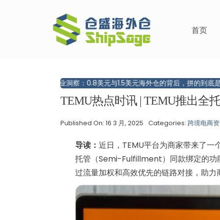
跳
过
首页
内
容
行业洞察：0.8美元与1.5美元海外仓的背后，拼的到底是什么？
TEMU热点时讯 | TEMU推
Published On: 16 3 月, 2025
Categories:
跨境电商资
导读：
近日，TEMU平台为商家带来了一个振奋
托管（Semi-Fulfillment）同
过流量加权和高效优先的链路对接，助力