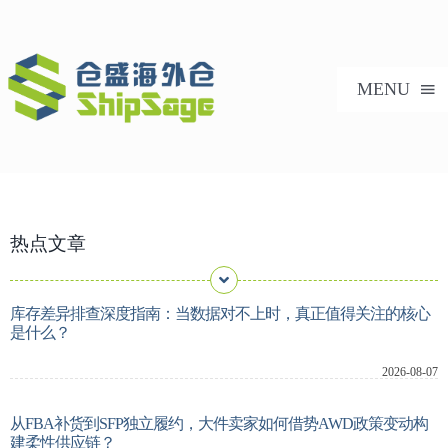
跳
过
内
MENU
容
首页
热点文章
美国海外仓
海外仓服务
库存差异排查深度指南：当数据对不上时，真正值得关注的核心
是什么？
技术支持
2026-08-07
从FBA补货到SFP独立履约，大件卖家如何借势AWD政策变动构
合作案例
建柔性供应链？