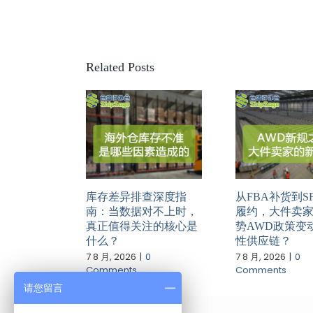
Related Posts
库存差异排查深度指
从FBA补货到S
南：当数据对不上时，
履约，大件卖
真正值得关注的核心是
势AWD政策变
什么？
性供应链？
7 8 月, 2026
|
0
7 8 月, 2026
|
0
Comments
Comments
请您留言