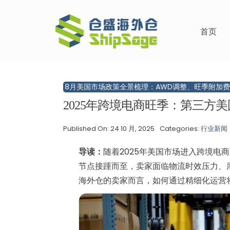
跳
过
首页
内
容
？
8月美国市场政策全景梳理：AWD调整、旺季附加费与备货策略
2025年跨境电商旺季：第三方
Published On: 24 10 月, 2025
Categories:
行业新闻
导读：
随着2025年美国市场进入跨境电商旺季，
节点接踵而至，卖家面临物流时效压力、
海外仓的卖家而言，如何通过精细化运营将