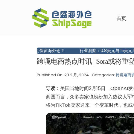
跳
过
首页
内
容
长期保留海外仓？
行业洞察：0.8美元与1.5美元海外仓的背后，拼
跨境电商热点时讯 | Sora或将重塑
Published On: 23 2 月, 2024
Categories:
跨境电商
导读：
美国当地时间2月15日，OpenA
商圈而言，众多卖家也纷纷加入热议大军中，
将为TikTok卖家迎来一个变革时代，也或